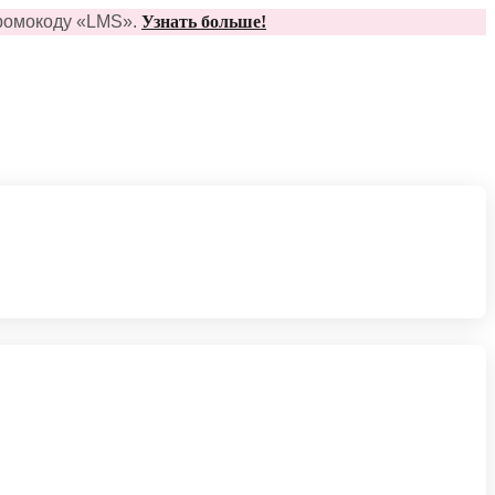
ромо
коду
«
LMS»
.
Узнать больше!