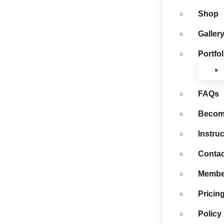
Shop
Galler
Portfol
FAQs
Become
Instru
Contac
Membe
Pricin
Policy