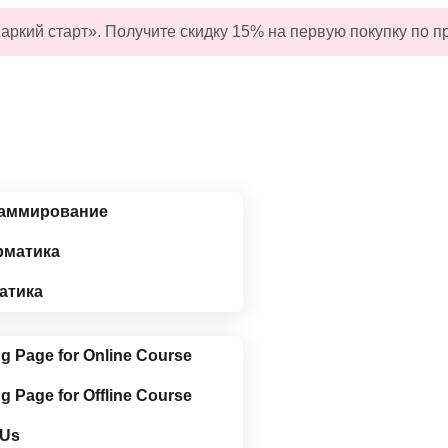
аркий старт».
Получите
скидку
15
%
на
первую
покупку
по п
аммирование
матика
атика
g Page for Online Course
g Page for Offline Course
 Us