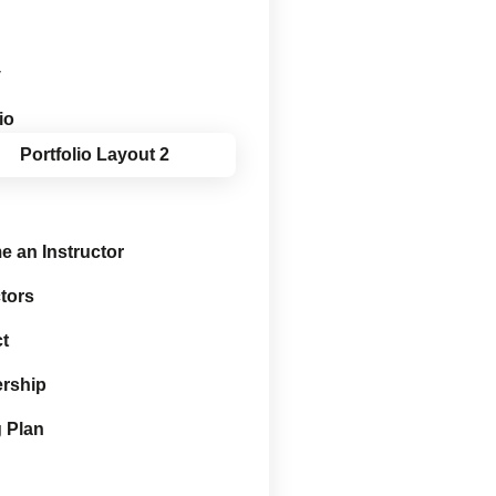
y
io
Portfolio Layout 2
 an Instructor
ctors
t
rship
g Plan