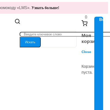
ромо
коду
«
LMS»
.
Узнать больше!
0
Войт
Моя
корзина
Искать
Close
Корзина
пуста.