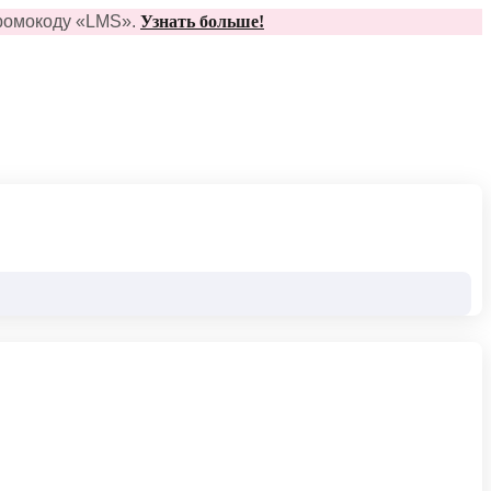
ромо
коду
«
LMS»
.
Узнать больше!