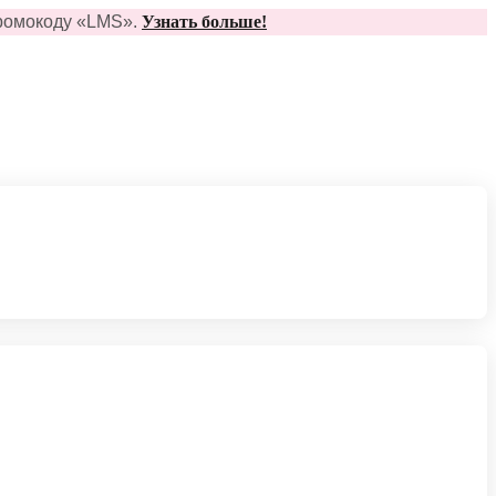
ромо
коду
«
LMS»
.
Узнать больше!